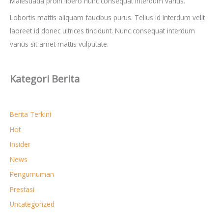
Malesuada proin libero nunc consequat interdum varius.
u
Lobortis mattis aliquam faucibus purus. Tellus id interdum velit
k
laoreet id donec ultrices tincidunt. Nunc consequat interdum
:
varius sit amet mattis vulputate.
Kategori Berita
Berita Terkini
Hot
Insider
News
Pengumuman
Prestasi
Uncategorized