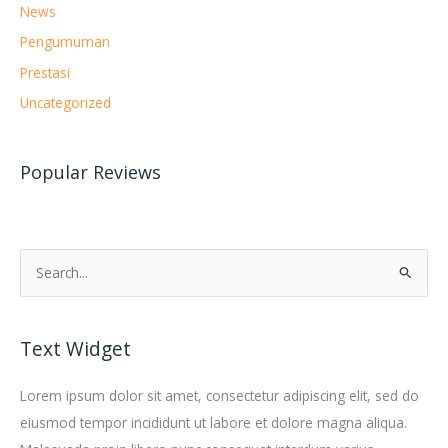
News
Pengumuman
Prestasi
Uncategorized
Popular Reviews
C
a
r
Text Widget
i
u
Lorem ipsum dolor sit amet, consectetur adipiscing elit, sed do
n
eiusmod tempor incididunt ut labore et dolore magna aliqua.
t