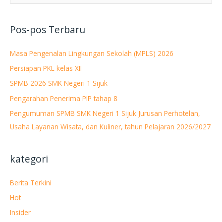
a
r
Pos-pos Terbaru
i
u
Masa Pengenalan Lingkungan Sekolah (MPLS) 2026
n
Persiapan PKL kelas XII
t
SPMB 2026 SMK Negeri 1 Sijuk
u
Pengarahan Penerima PIP tahap 8
k
Pengumuman SPMB SMK Negeri 1 Sijuk Jurusan Perhotelan,
:
Usaha Layanan Wisata, dan Kuliner, tahun Pelajaran 2026/2027
kategori
Berita Terkini
Hot
Insider