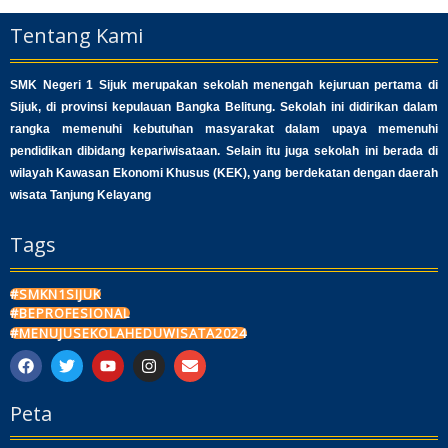
Tentang Kami
SMK Negeri 1 Sijuk merupakan sekolah menengah kejuruan pertama di
Sijuk, di provinsi kepulauan Bangka Belitung. Sekolah ini didirikan dalam
rangka memenuhi kebutuhan masyarakat dalam upaya memenuhi
pendidikan dibidang kepariwisataan. Selain itu juga sekolah ini berada di
wilayah Kawasan Ekonomi Khusus (KEK), yang berdekatan dengan daerah
wisata Tanjung Kelayang
Tags
#SMKN1SIJUK
#BEPROFESIONAL
#MENUJUSEKOLAHEDUWISATA2024
F
T
Y
I
E
a
w
o
n
n
c
i
u
s
v
Peta
e
t
t
t
e
b
t
u
a
l