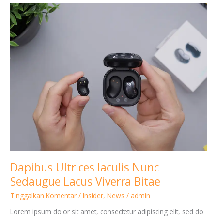
Dapibus
Ultrices
Iaculis
Nunc
Sedaugue
Lacus
Viverra
Bitae
Dapibus Ultrices Iaculis Nunc
Sedaugue Lacus Viverra Bitae
Tinggalkan Komentar
/
Insider
,
News
/
admin
Lorem ipsum dolor sit amet, consectetur adipiscing elit, sed do