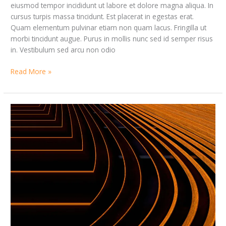
eiusmod tempor incididunt ut labore et dolore magna aliqua. In
cursus turpis massa tincidunt. Est placerat in egestas erat.
Quam elementum pulvinar etiam non quam lacus. Fringilla ut
morbi tincidunt augue. Purus in mollis nunc sed id semper risus
in. Vestibulum sed arcu non odio
Read More »
Sed
Vulputate
Odiout
Enimblandit
Volutpat
Maecenas