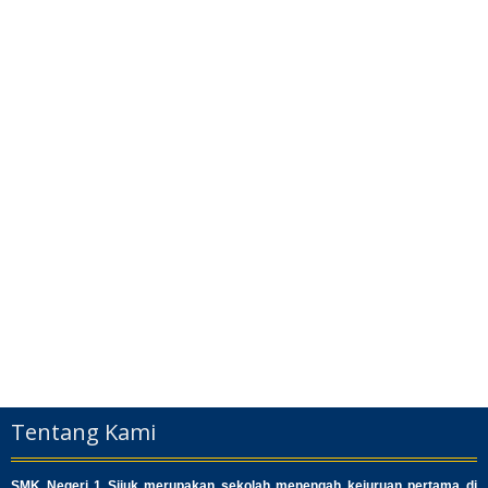
Tentang Kami
SMK Negeri 1 Sijuk merupakan sekolah menengah kejuruan pertama di