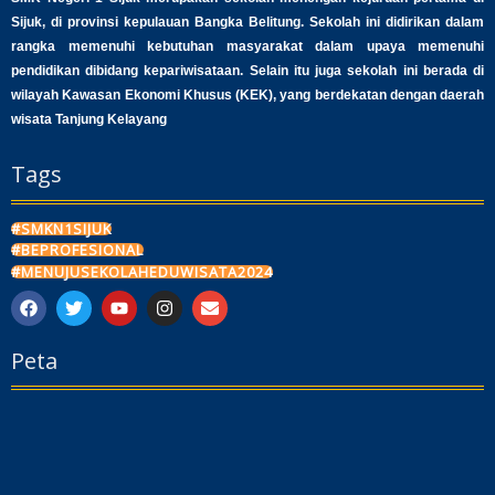
Sijuk, di provinsi kepulauan Bangka Belitung. Sekolah ini didirikan dalam
rangka memenuhi kebutuhan masyarakat dalam upaya memenuhi
pendidikan dibidang kepariwisataan. Selain itu juga sekolah ini berada di
wilayah Kawasan Ekonomi Khusus (KEK), yang berdekatan dengan daerah
wisata Tanjung Kelayang
Tags
#SMKN1SIJUK
#BEPROFESIONAL
#MENUJUSEKOLAHEDUWISATA2024
F
T
Y
I
E
a
w
o
n
n
c
i
u
s
v
Peta
e
t
t
t
e
b
t
u
a
l
o
e
b
g
o
o
r
e
r
p
k
a
e
m