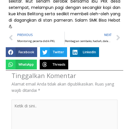
sekitar. Ikut senam aerobik bersama ibu PKK desa
setempat, melampun pagi dengan secangkir kopi dan
kue khas Belitong serta sedikit membeli oleh-oleh yang
di dagangkan di stan pameran. Salam SMK Bisa Hebat
💪
Prev
N
PREVIOUS
NEXT
Monitoring peserta didik PKL
Pembagian sembako, hadiah, dalam rangka HGN & HUT Provinsi Babel ke-21
Facebook
Twitter
LinkedIn
WhatsApp
Threads
Tinggalkan Komentar
Alamat email Anda tidak akan dipublikasikan.
Ruas yang
wajib ditandai
*
Ketik
di
sini..