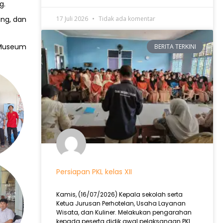
g.
ung, dan
17 Juli 2026
Tidak ada komentar
 Museum
BERITA TERKINI
Persiapan PKL kelas XII
Kamis, (16/07/2026) Kepala sekolah serta
Ketua Jurusan Perhotelan, Usaha Layanan
Wisata, dan Kuliner. Melakukan pengarahan
kepada peserta didik awal pelaksanaan PKL .