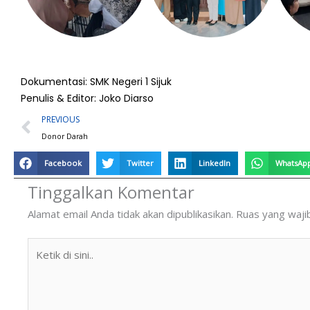
Dokumentasi: SMK Negeri 1 Sijuk
Penulis & Editor: Joko Diarso
Prev
PREVIOUS
Donor Darah
Facebook
Twitter
LinkedIn
WhatsAp
Tinggalkan Komentar
Alamat email Anda tidak akan dipublikasikan.
Ruas yang waji
Ketik
di
sini..