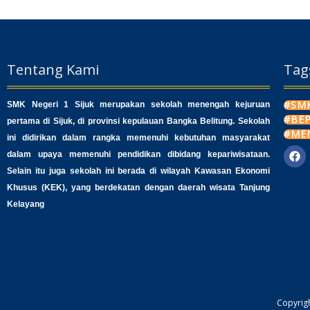
Tentang Kami
Tag
#SMK
SMK Negeri 1 Sijuk merupakan sekolah menengah kejuruan
#BE
pertama di Sijuk, di provinsi kepulauan Bangka Belitung. Sekolah
#ME
ini didirikan dalam rangka memenuhi kebutuhan masyarakat
dalam upaya memenuhi pendidikan dibidang kepariwisataan.
F
a
Selain itu juga sekolah ini berada di wilayah Kawasan Ekonomi
c
Khusus (KEK), yang berdekatan dengan daerah wisata Tanjung
e
b
Kelayang
o
o
k
Copyrigh