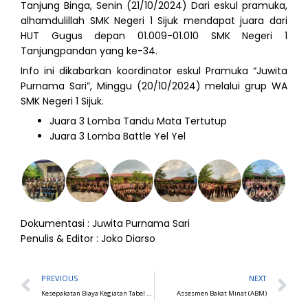
Tanjung Binga, Senin (21/10/2024) Dari eskul pramuka,
alhamdulillah SMK Negeri 1 Sijuk mendapat juara dari
HUT Gugus depan 01.009-01.010 SMK Negeri 1
Tanjungpandan yang ke-34.
Info ini dikabarkan koordinator eskul Pramuka “Juwita
Purnama Sari”, Minggu (20/10/2024) melalui grup WA
SMK Negeri 1 Sijuk.
Juara 3 Lomba Tandu Mata Tertutup
Juara 3 Lomba Battle Yel Yel
Dokumentasi : Juwita Purnama Sari
Penulis & Editor : Joko Diarso
Prev
N
PREVIOUS
NEXT
Kesepakatan Biaya Kegiatan Tabel Manner
Assesmen Bakat Minat (ABM)