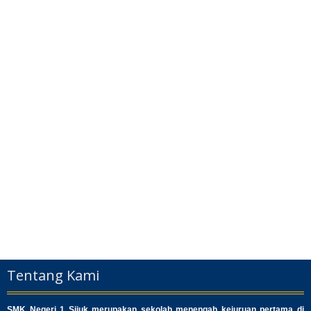
Tentang Kami
SMK Negeri 1 Sijuk merupakan sekolah menengah kejuruan pertama di