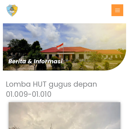
Lewati
ke
konten
Berita & Informasi
Lomba HUT gugus depan
01.009-01.010
BERITA
TERKINI