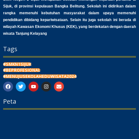
Sijuk, di provinsi kepulauan Bangka Belitung. Sekolah ini didirikan dalam
rangka memenuhi kebutuhan masyarakat dalam upaya memenuhi
pendidikan dibidang kepariwisataan. Selain itu juga sekolah ini berada di
wilayah Kawasan Ekonomi Khusus (KEK), yang berdekatan dengan daerah
wisata Tanjung Kelayang
Tags
#SMKN1SIJUK
#BEPROFESIONAL
#MENUJUSEKOLAHEDUWISATA2024
F
T
Y
I
E
a
w
o
n
n
c
i
u
s
v
Peta
e
t
t
t
e
b
t
u
a
l
o
e
b
g
o
o
r
e
r
p
k
a
e
m