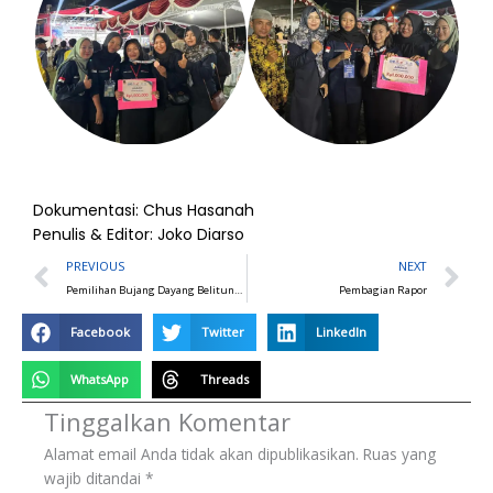
Dokumentasi: Chus Hasanah
Penulis & Editor: Joko Diarso
Prev
N
PREVIOUS
NEXT
Pemilihan Bujang Dayang Belitung Kecamatan Sijuk
Pembagian Rapor
Facebook
Twitter
LinkedIn
WhatsApp
Threads
Tinggalkan Komentar
Alamat email Anda tidak akan dipublikasikan.
Ruas yang
wajib ditandai
*