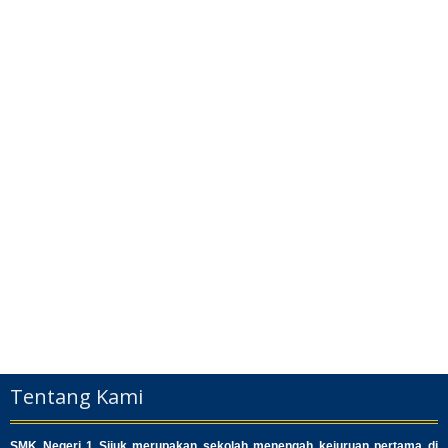
Tentang Kami
SMK Negeri 1 Sijuk merupakan sekolah menengah kejuruan pertama di