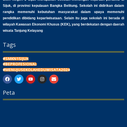
Sijuk, di provinsi kepulauan Bangka Belitung. Sekolah ini didirikan dalam
rangka memenuhi kebutuhan masyarakat dalam upaya memenuhi
pendidikan dibidang kepariwisataan. Selain itu juga sekolah ini berada di
wilayah Kawasan Ekonomi Khusus (KEK), yang berdekatan dengan daerah
wisata Tanjung Kelayang
Tags
#SMKN1SIJUK
#BEPROFESIONAL
#MENUJUSEKOLAHEDUWISATA2024
F
T
Y
I
E
a
w
o
n
n
c
i
u
s
v
Peta
e
t
t
t
e
b
t
u
a
l
o
e
b
g
o
o
r
e
r
p
k
a
e
m