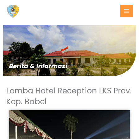
Lewati
ke
konten
Berita & Informasi
Lomba Hotel Reception LKS Prov.
Kep. Babel
BERITA
TERKINI