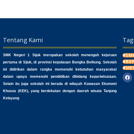
Tentang Kami
Tag
#SMK
SMK Negeri 1 Sijuk merupakan sekolah menengah kejuruan
#BE
pertama di Sijuk, di provinsi kepulauan Bangka Belitung. Sekolah
#ME
ini didirikan dalam rangka memenuhi kebutuhan masyarakat
dalam upaya memenuhi pendidikan dibidang kepariwisataan.
F
a
Selain itu juga sekolah ini berada di wilayah Kawasan Ekonomi
c
Khusus (KEK), yang berdekatan dengan daerah wisata Tanjung
e
b
Kelayang
o
o
k