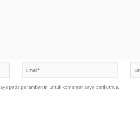
Email*
Situ
We
saya pada peramban ini untuk komentar saya berikutnya.