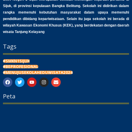
Sijuk, di provinsi kepulauan Bangka Belitung. Sekolah ini didirikan dalam
rangka memenuhi kebutuhan masyarakat dalam upaya memenuhi
pendidikan dibidang kepariwisataan. Selain itu juga sekolah ini berada di
wilayah Kawasan Ekonomi Khusus (KEK), yang berdekatan dengan daerah
wisata Tanjung Kelayang
Tags
#SMKN1SIJUK
#BEPROFESIONAL
#MENUJUSEKOLAHEDUWISATA2024
F
T
Y
I
E
a
w
o
n
n
c
i
u
s
v
Peta
e
t
t
t
e
b
t
u
a
l
o
e
b
g
o
o
r
e
r
p
k
a
e
m