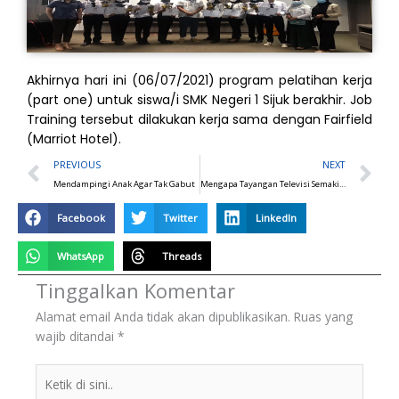
Akhirnya hari ini (06/07/2021) program pelatihan kerja
(part one) untuk siswa/i SMK Negeri 1 Sijuk berakhir. Job
Training tersebut dilakukan kerja sama dengan Fairfield
(Marriot Hotel).
Prev
N
PREVIOUS
NEXT
Mendampingi Anak Agar Tak Gabut
Mengapa Tayangan Televisi Semakin Tak Bersahabat dengan Anak-anak?
Facebook
Twitter
LinkedIn
WhatsApp
Threads
Tinggalkan Komentar
Alamat email Anda tidak akan dipublikasikan.
Ruas yang
wajib ditandai
*
Ketik
di