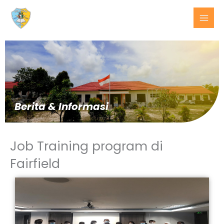
Lewati
ke
konten
Berita & Informasi
Job Training program di
Fairfield
BERITA
TERKINI