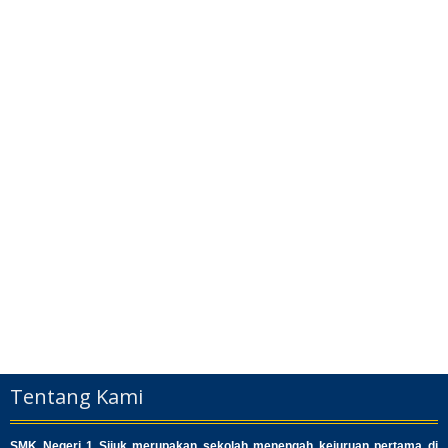
Tentang Kami
SMK Negeri 1 Sijuk merupakan sekolah menengah kejuruan pertama di