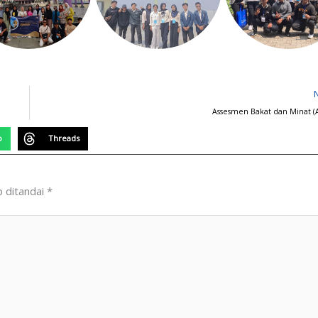
Assesmen Bakat dan Minat 
p
Threads
b ditandai
*