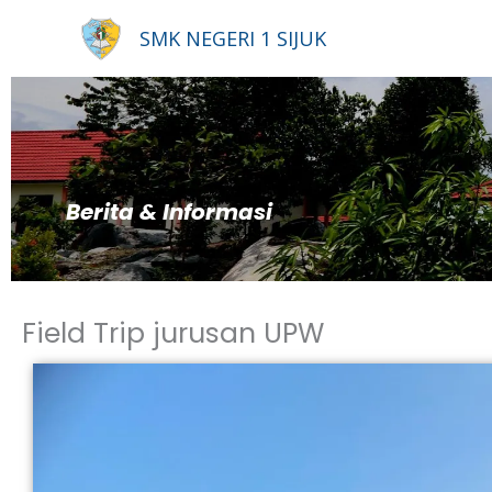
Lewati
SMK NEGERI 1 SIJUK
ke
konten
Berita & Informasi
Field Trip jurusan UPW