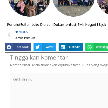
Penulis/Editor: Joko Diarso | Dokumentasi: SMK Negeri 1 Sijuk
Prev
PREVIOUS
Lomba Pramuka
Facebook
Twitter
LinkedIn
WhatsAp
Tinggalkan Komentar
Alamat email Anda tidak akan dipublikasikan.
Ruas yang waji
Ketik
di
sini..