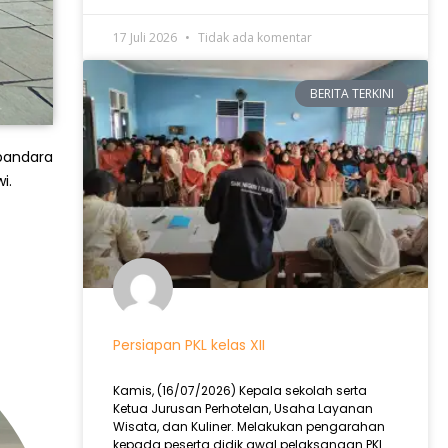
17 Juli 2026
Tidak ada komentar
BERITA TERKINI
 bandara
i.
Persiapan PKL kelas XII
Kamis, (16/07/2026) Kepala sekolah serta
Ketua Jurusan Perhotelan, Usaha Layanan
Wisata, dan Kuliner. Melakukan pengarahan
kepada peserta didik awal pelaksanaan PKL .