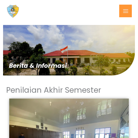
Lewati
ke
konten
Berita & Informasi
Penilaian Akhir Semester
BERITA
TERKINI