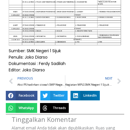
Sumber: SMK Negeri 1 Sijuk
Penulis: Joko Diarso
Dokumentasi : Ferdy Sadilah
Editor: Joko Diarso
Prev
N
PREVIOUS
NEXT
Aksi P5 hadirkan siswa/i SMP Negeri 2 Sijuk
Kegiatan MPLS SMK Negeri 1 Sijuk 2023
Facebook
Twitter
LinkedIn
WhatsApp
Threads
Tinggalkan Komentar
Alamat email Anda tidak akan dipublikasikan.
Ruas yang