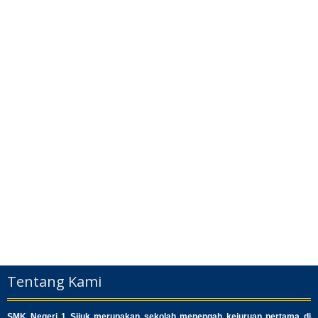
Tentang Kami
SMK Negeri 1 Sijuk merupakan sekolah menengah kejuruan pertama di