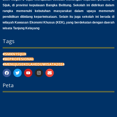
Sijuk, di provinsi kepulauan Bangka Belitung. Sekolah ini didirikan dalam
rangka memenuhi kebutuhan masyarakat dalam upaya memenuhi
pendidikan dibidang kepariwisataan. Selain itu juga sekolah ini berada di
wilayah Kawasan Ekonomi Khusus (KEK), yang berdekatan dengan daerah
wisata Tanjung Kelayang
Tags
#SMKN1SIJUK
#BEPROFESIONAL
#MENUJUSEKOLAHEDUWISATA2024
F
T
Y
I
E
a
w
o
n
n
c
i
u
s
v
Peta
e
t
t
t
e
b
t
u
a
l
o
e
b
g
o
o
r
e
r
p
k
a
e
m