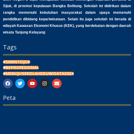
Sijuk, di provinsi kepulauan Bangka Belitung. Sekolah ini didirikan dalam
rangka memenuhi kebutuhan masyarakat dalam upaya memenuhi
pendidikan dibidang kepariwisataan. Selain itu juga sekolah ini berada di
wilayah Kawasan Ekonomi Khusus (KEK), yang berdekatan dengan daerah
wisata Tanjung Kelayang
Tags
#SMKN1SIJUK
#BEPROFESIONAL
#MENUJUSEKOLAHEDUWISATA2024
F
T
Y
I
E
a
w
o
n
n
c
i
u
s
v
Peta
e
t
t
t
e
b
t
u
a
l
o
e
b
g
o
o
r
e
r
p
k
a
e
m