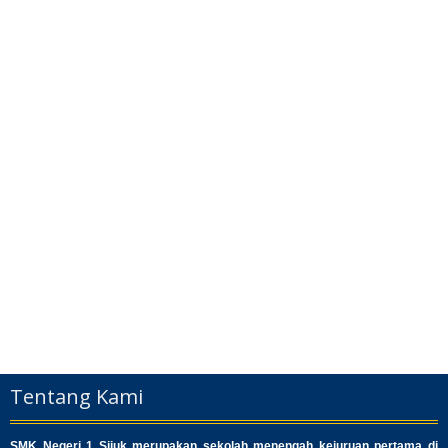
Tentang Kami
SMK Negeri 1 Sijuk merupakan sekolah menengah kejuruan pertama di