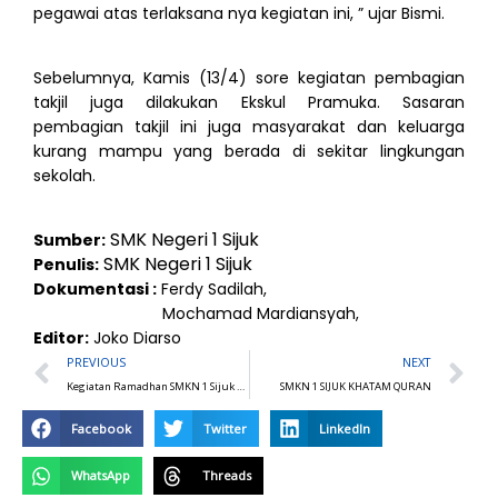
pegawai atas terlaksana nya kegiatan ini, ” ujar Bismi.
Sebelumnya, Kamis (13/4) sore kegiatan pembagian
takjil juga dilakukan Ekskul Pramuka. Sasaran
pembagian takjil ini juga masyarakat dan keluarga
kurang mampu yang berada di sekitar lingkungan
sekolah.
SMK Negeri 1 Sijuk
Sumber:
SMK Negeri 1 Sijuk
Penulis:
Dokumentasi :
Ferdy Sadilah,
Mochamad Mardiansyah,
Editor:
Joko Diarso
Prev
N
PREVIOUS
NEXT
Kegiatan Ramadhan SMKN 1 Sijuk 1444 H
SMKN 1 SIJUK KHATAM QURAN
BERITA
Facebook
Twitter
LinkedIn
TERKINI
WhatsApp
Threads