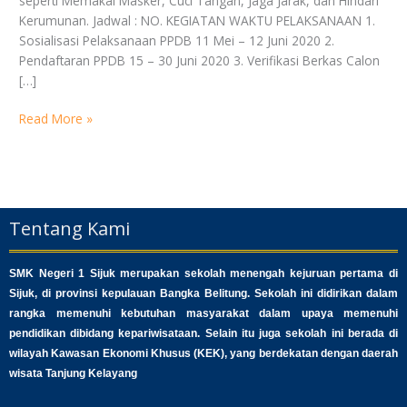
seperti Memakai Masker, Cuci Tangan, Jaga Jarak, dan Hindari
SMK
Kerumunan. Jadwal : NO. KEGIATAN WAKTU PELAKSANAAN 1.
Negeri
Sosialisasi Pelaksanaan PPDB 11 Mei – 12 Juni 2020 2.
1
Pendaftaran PPDB 15 – 30 Juni 2020 3. Verifikasi Berkas Calon
Sijuk
[…]
Read More »
Tentang Kami
SMK Negeri 1 Sijuk merupakan sekolah menengah kejuruan pertama di
Sijuk, di provinsi kepulauan Bangka Belitung. Sekolah ini didirikan dalam
rangka memenuhi kebutuhan masyarakat dalam upaya memenuhi
pendidikan dibidang kepariwisataan. Selain itu juga sekolah ini berada di
wilayah Kawasan Ekonomi Khusus (KEK), yang berdekatan dengan daerah
wisata Tanjung Kelayang