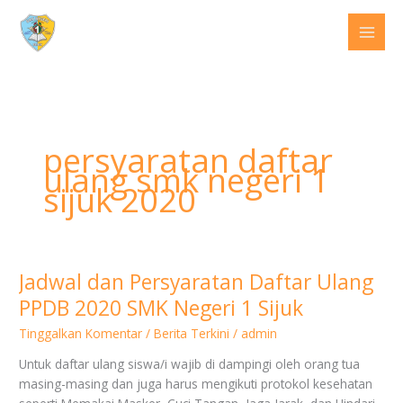
Lewati
ke
konten
persyaratan daftar
ulang smk negeri 1
sijuk 2020
Jadwal dan Persyaratan Daftar Ulang
Jadwal
dan
PPDB 2020 SMK Negeri 1 Sijuk
Persyaratan
Tinggalkan Komentar
/
Berita Terkini
/
admin
Daftar
Ulang
Untuk daftar ulang siswa/i wajib di dampingi oleh orang tua
PPDB
masing-masing dan juga harus mengikuti protokol kesehatan
2020