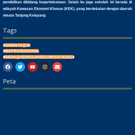
pendidikan dibidang kepariwisataan. Selain itu juga sekolah ini berada di
wilayah Kawasan Ekonomi Khusus (KEK), yang berdekatan dengan daerah
wisata Tanjung Kelayang
Tags
#SMKN1SIJUK
#BEPROFESIONAL
#MENUJUSEKOLAHEDUWISATA2024
F
T
Y
I
E
a
w
o
n
n
c
i
u
s
v
Peta
e
t
t
t
e
b
t
u
a
l
o
e
b
g
o
o
r
e
r
p
k
a
e
m