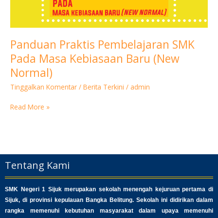
(New
Normal)
Panduan Praktis Pembelajaran SMK
Pada Masa Kebiasaan Baru (New
Normal)
Tinggalkan Komentar
/
Berita Terkini
/
admin
Read More »
Tentang Kami
SMK Negeri 1 Sijuk merupakan sekolah menengah kejuruan pertama di
Sijuk, di provinsi kepulauan Bangka Belitung. Sekolah ini didirikan dalam
rangka memenuhi kebutuhan masyarakat dalam upaya memenuhi