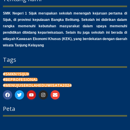
SMK Negeri 1 Sijuk merupakan sekolah menengah kejuruan pertama di
Sijuk, di provinsi kepulauan Bangka Belitung. Sekolah ini didirikan dalam
rangka memenuhi kebutuhan masyarakat dalam upaya memenuhi
pendidikan dibidang kepariwisataan. Selain itu juga sekolah ini berada di
wilayah Kawasan Ekonomi Khusus (KEK), yang berdekatan dengan daerah
wisata Tanjung Kelayang
Tags
#SMKN1SIJUK
#BEPROFESIONAL
#MENUJUSEKOLAHEDUWISATA2024
F
T
Y
I
E
a
w
o
n
n
c
i
u
s
v
Peta
e
t
t
t
e
b
t
u
a
l
o
e
b
g
o
o
r
e
r
p
k
a
e