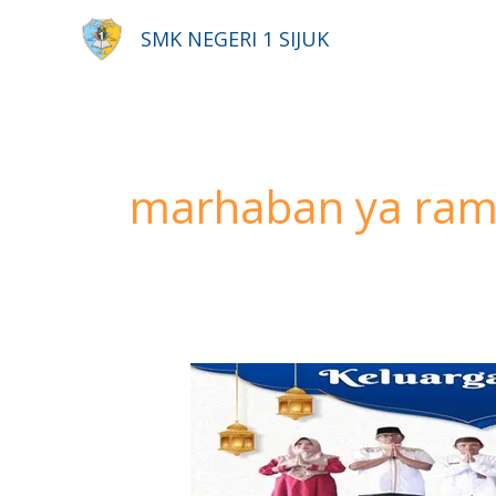
Lewati
SMK NEGERI 1 SIJUK
ke
konten
marhaban ya ra
Marhaban
ya
Ramadhan
1442