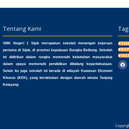
Tentang Kami
Tag
#SMK
SMK Negeri 1 Sijuk merupakan sekolah menengah kejuruan
#BE
pertama di Sijuk, di provinsi kepulauan Bangka Belitung. Sekolah
#ME
ini didirikan dalam rangka memenuhi kebutuhan masyarakat
dalam upaya memenuhi pendidikan dibidang kepariwisataan.
F
a
Selain itu juga sekolah ini berada di wilayah Kawasan Ekonomi
c
Khusus (KEK), yang berdekatan dengan daerah wisata Tanjung
e
b
Kelayang
o
o
k
Copyrigh