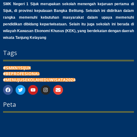
SMK Negeri 1 Sijuk merupakan sekolah menengah kejuruan pertama di
Sijuk, di provinsi kepulauan Bangka Belitung. Sekolah ini didirikan dalam
rangka memenuhi kebutuhan masyarakat dalam upaya memenuhi
pendidikan dibidang kepariwisataan. Selain itu juga sekolah ini berada di
wilayah Kawasan Ekonomi Khusus (KEK), yang berdekatan dengan daerah
wisata Tanjung Kelayang
Tags
#SMKN1SIJUK
#BEPROFESIONAL
#MENUJUSEKOLAHEDUWISATA2024
F
T
Y
I
E
a
w
o
n
n
c
i
u
s
v
Peta
e
t
t
t
e
b
t
u
a
l
o
e
b
g
o
o
r
e
r
p
k
a
e
m