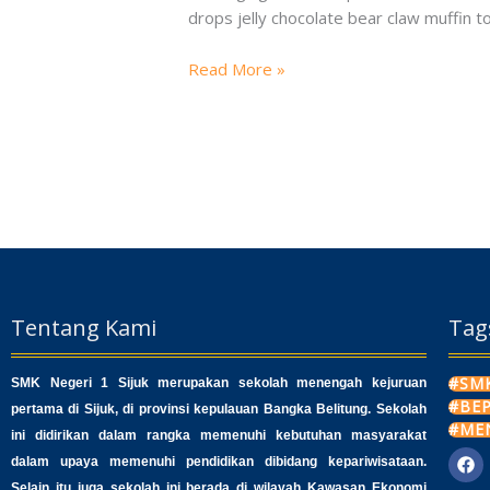
lot
drops jelly chocolate bear claw muffin 
about
Personality
Read More »
Tentang Kami
Tag
#SMK
SMK Negeri 1 Sijuk merupakan sekolah menengah kejuruan
#BE
pertama di Sijuk, di provinsi kepulauan Bangka Belitung. Sekolah
#ME
ini didirikan dalam rangka memenuhi kebutuhan masyarakat
dalam upaya memenuhi pendidikan dibidang kepariwisataan.
F
a
Selain itu juga sekolah ini berada di wilayah Kawasan Ekonomi