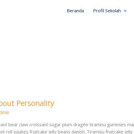
Beranda
Profil Sekolah
about Personality
dmin
issant bear claw croissant sugar plum dragée tiramisu gummies 
 roll jujubes fruitcake jelly beans danish. Tiramisu fruitcake jelly