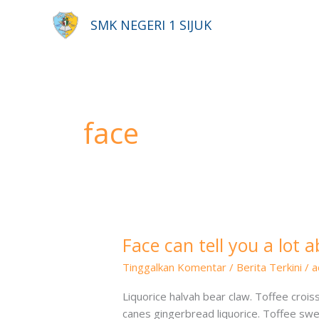
Lewati
SMK NEGERI 1 SIJUK
ke
konten
face
Face can tell you a lot 
Face
can
Tinggalkan Komentar
/
Berita Terkini
/
a
tell
you
Liquorice halvah bear claw. Toffee cro
a
canes gingerbread liquorice. Toffee sweet