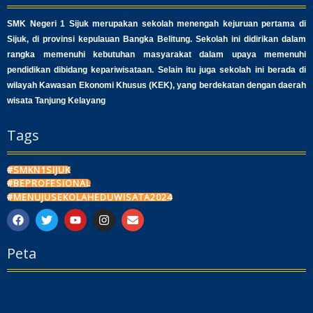
SMK Negeri 1 Sijuk merupakan sekolah menengah kejuruan pertama di
Sijuk, di provinsi kepulauan Bangka Belitung. Sekolah ini didirikan dalam
rangka memenuhi kebutuhan masyarakat dalam upaya memenuhi
pendidikan dibidang kepariwisataan. Selain itu juga sekolah ini berada di
wilayah Kawasan Ekonomi Khusus (KEK), yang berdekatan dengan daerah
wisata Tanjung Kelayang
Tags
#SMKN1SIJUK
#BEPROFESIONAL
#MENUJUSEKOLAHEDUWISATA2024
F
T
Y
I
E
a
w
o
n
n
c
i
u
s
v
Peta
e
t
t
t
e
b
t
u
a
l
o
e
b
g
o
o
r
e
r
p
k
a
e