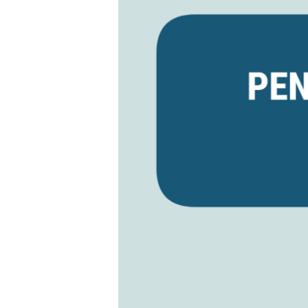
di
SMKN
1
Sijuk
Jalur
Afirmasi