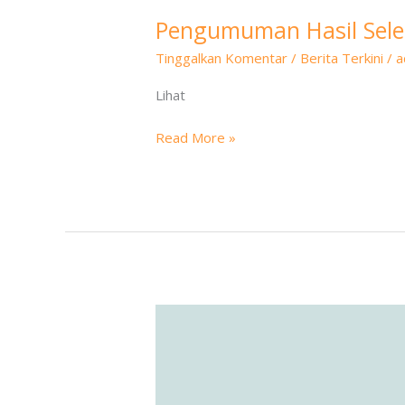
Pengumuman Hasil Selek
Tinggalkan Komentar
/
Berita Terkini
/
a
Lihat
Read More »
Data
Sementara
Siswa/i
yang
Diterima