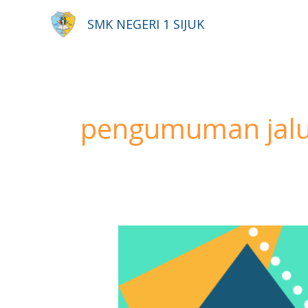
Lewati
SMK NEGERI 1 SIJUK
ke
konten
pengumuman jalur
Pengumuman
Hasil
Seleksi
PPDB
2020