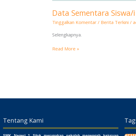
Data Sementara Siswa/i 
Tinggalkan Komentar
/
Berita Terkini
/
a
Selengkapnya.
Read More »
Tentang Kami
Tag
#SMK
SMK Negeri 1 Sijuk merupakan sekolah menengah kejuruan