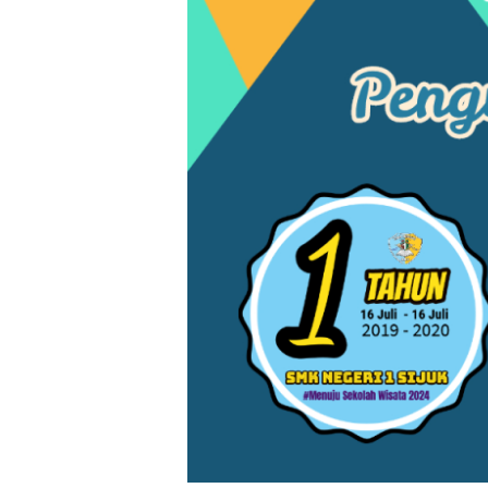
SMK
Negeri
1
Sijuk