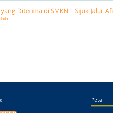
yang Diterima di SMKN 1 Sijuk Jalur Af
dmin
Peta
s
N1SIJUK