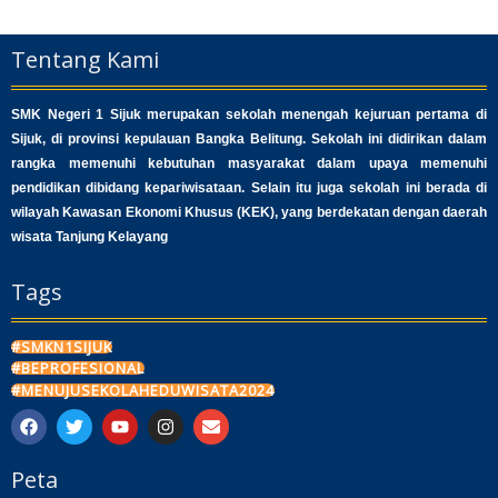
Tentang Kami
SMK Negeri 1 Sijuk merupakan sekolah menengah kejuruan pertama di
Sijuk, di provinsi kepulauan Bangka Belitung. Sekolah ini didirikan dalam
rangka memenuhi kebutuhan masyarakat dalam upaya memenuhi
pendidikan dibidang kepariwisataan. Selain itu juga sekolah ini berada di
wilayah Kawasan Ekonomi Khusus (KEK), yang berdekatan dengan daerah
wisata Tanjung Kelayang
Tags
#SMKN1SIJUK
#BEPROFESIONAL
#MENUJUSEKOLAHEDUWISATA2024
F
T
Y
I
E
a
w
o
n
n
c
i
u
s
v
Peta
e
t
t
t
e